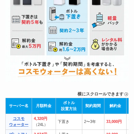
キッチンや寝室では、全く音は聞こえないので、その点は気に
なりません。
ボトル交換については？
ボトルの交換は、
重いので自分ではあまりやりません。
夫がやる気がある時にしか交換できないので、たまに数週間水
を補充しない、ウォーターサーバーを使わない時があります。
また、ボトルが1つずつダンボールに入って結束バンドで結ば
れて届くのですが、それを開封するのは少し面倒です。
お手入れや掃除で面倒な点はある？
まわりをさっと拭くだけなので、正直面倒なことは一切ありま
横にスクロールできます
せん。
ボトル
サーバー名
月額料金
契約期間
解約金
水が出るところをたまにアルコールで拭き取りますが、冷たい
設置方法
水の方はサボるとピンクカビが発生するので気をつけていま
す。
コスモ
4,320円
24
下置き
2〜3年
33,000円
ウォーター
（24L）
（
夫がコーヒーやスープを入れる時、周りにハネている
ので壁や
本体を拭くのは少し面倒ではあります。