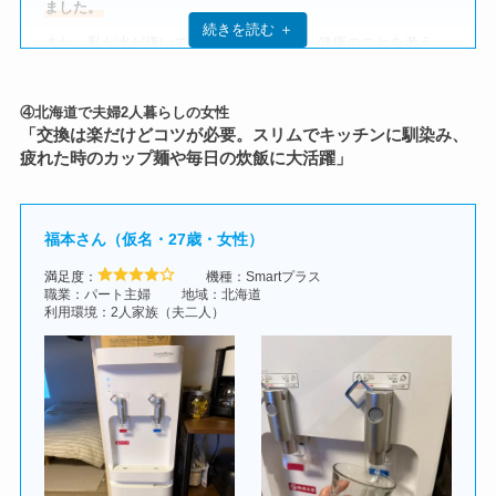
ました。
下からボトル交換できるタイプのものを探した結果、コスモウ
サーバーの設置についてはどうだった？
続きを読む ＋
また、私が水が嫌いで飲めなかったので、健康のことを考え、
ォーターのsmartプラスに辿り着きました。
よりおいしい水だと飲めるようになるだろうと感じたことがき
重さは約20kg
あり、私は問題なく運べましたが、
女性が一人
以前はクリクラのウォーターサーバー
を利用していましたが、
っかけでした。
で設置するとなると少し重く感じるかもしれません。
クリクラはボトルを上で交換するタイプで、かつボトルを再利
④北海道で夫婦2人暮らしの女性
水道水に浄水フィルターがついていますが、常にぬるいのでよ
用するタイプだったので、「使い勝手」と「衛生面」にやや不
設置自体はとても簡単
で、電源コードをコンセントに差し込め
「交換は楽だけどコツが必要。スリムでキッチンに馴染み、
り飲みたくなかったのもあります。
満
がありました。
ばすぐに使える状態になります。
疲れた時のカップ麺や毎日の炊飯に大活躍」
また、スーパーで購入する金額と、ウォーターサーバーを比べ
続いて、
プレミアムウォーターのスリムサーバーⅢ
（ロングタ
シンプルで直感的な操作ができる点も、初めてウォーターサー
た時に、
金額がサーバーのほうが上質で低コストだろう
と考え
イプ）を使い始めました。
バーを導入する人には安心だと思いました。
ました。
こちらはボトルは使い捨てでしたが、クリクラと同じく上から
福本さん（仮名・27歳・女性）
ボトル交換するタイプで、
ボトルを持ち上げて設置する作業が
設置前から外観は確認していたものの、実際に部屋に置いてみ
妻には難しかった
ため解約。
るとやはり存在感はあります。
満足度：
機種：Smartプラス
ただ、生活動線を邪魔するほどではなく、すぐに馴染みまし
職業：パート主婦
地域：北海道
最終的にコスモウォーターに落ち着きました。
た。
利用環境：2人家族（夫二人）
費用についてはどう思う？
月々の費用は、ボトル2本の配送で約
4,000円程度
です。
飲みたい時にすぐ冷水が出せるため、子どもたちの水分補給が
増えたのも嬉しい変化です。
利便性と費用を比較しても、
コストパフォーマンスは非常に良