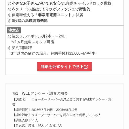
小さなお子さんがいても安心
な3段階チャイルドロック搭載
Wクリーン機能により
水がフレッシュで衛生的
停電時使える
「非常用電源ユニット」
付属
6段階の
温度調節機能
注意点
注文ノルマボトル月2本（＝24L）
※1ヵ月無料スキップ可能
契約期間3年
3年以内の解約の場合、解約手数料33,000円が発生
詳細を公式サイトで見る
※1 WEBアンケート調査の概要
【調査名】「ウォーターサーバーの満足度に関するWEBアンケート調
査」
【調査期間】2025年7月14日～2025年8月19日
【調査対象】ウォーターサーバーを現在自宅で利用している人
【調査人数】51人
【男女比】男性：14人 ／ 女性37人