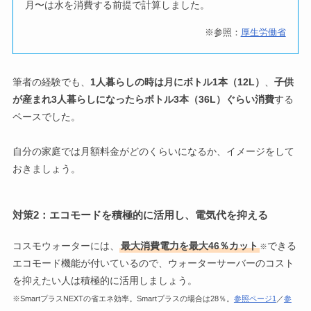
月〜は水を消費する前提で計算しました。
※参照：
厚生労働省
筆者の経験でも、
1人暮らしの時は月にボトル1本（12L）
、
子供
が産まれ3人暮らしになったらボトル3本（36L）ぐらい消費
する
ペースでした。
自分の家庭では月額料金がどのくらいになるか、イメージをして
おきましょう。
対策2：エコモードを積極的に活用し、電気代を抑える
コスモウォーターには、
最大消費電力を最大46％カット
できる
※
エコモード機能が付いているので、ウォーターサーバーのコスト
を抑えたい人は積極的に活用しましょう。
※SmartプラスNEXTの省エネ効率。Smartプラスの場合は28％。
参照ページ1
／
参