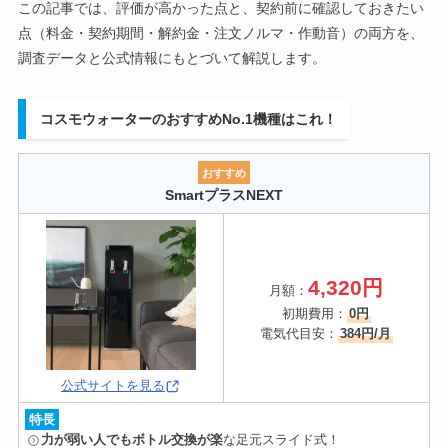
この記事では、評価が高かった点と、契約前に確認しておきたい
点（料金・契約期間・解約金・注文ノルマ・作動音）の両方を、
調査データと公式情報にもとづいて解説します。
コスモウォーターのおすすめNo.1機種はこれ！
おすすめ
SmartプラスNEXT
4,320円
月額：
初期費用：
0円
電気代目安：
384円/月
公式サイトを見る
特長
力が弱い人でもボトル交換が楽
な足元スライド式！