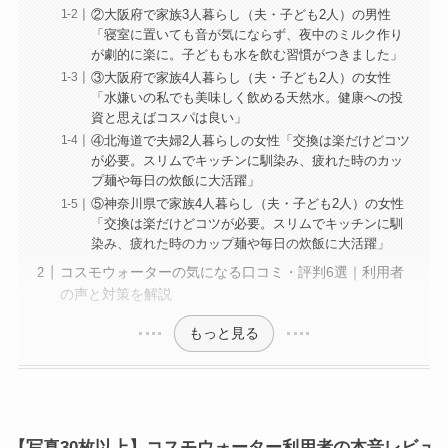
②大阪府で家族3人暮らし（夫・子ども2人）の男性
「寝室に置いても音が気にならず、夜中のミルク作り
が劇的に楽に。子どもも水を飲む習慣がつきました」
③大阪府で家族4人暮らし（夫・子ども2人）の女性
「水嫌いの私でも美味しく飲める天然水。健康への投
資と思えばコスパは良い」
④北海道で夫婦2人暮らしの女性「交換は楽だけどコツ
が必要。スリムでキッチンに馴染み、疲れた時のカッ
プ麺や毎日の炊飯に大活躍」
⑤神奈川県で家族4人暮らし（夫・子ども2人）の女性
「交換は楽だけどコツが必要。スリムでキッチンに馴
染み、疲れた時のカップ麺や毎日の炊飯に大活躍」
コスモウォーターの気になる口コミ・評判6選｜利用者
の声と対策を解説
もっと見る
【写真30枚以上】コスモウォーター利用者の本音レビュ