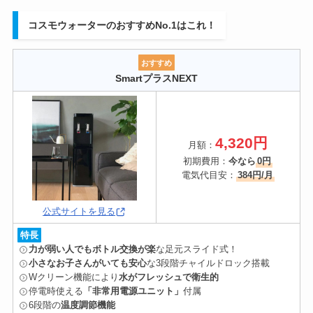
の時に倒れて危なかった
という話も聞けて、
本体下部に設置す
すが、掃除やお手入れの面で少し不安があり、コスモウォータ
るタイプがあるメーカーにしよう
と決めました。
ーの方にしました。
コスモウォーターのおすすめNo.1はこれ！
不満な点はある？
サーバーの設置した日の感想は？
全体的には非常に満足していますが、細かい点で気になる部分
おすすめ
もあります。
SmartプラスNEXT
デザイン重視
で選びましたが、実物を見てみると
想像してい
熱湯に近い温度のお湯のためカップ麺も問題なく作れる
たとえば、
チャイルドロックキーを本体に差し込むときに、少
たよりもスリムでスタイリッシュ
なデザインだったので、部屋
し挿しづらいと感じることがあります。
何度か抜き差ししてい
の雰囲気にもなじみそうで安心したのを覚えています。
導入してみて、生活はどう変わった？
るうちに慣れましたが、もう少しスムーズだとありがたいで
設置場所はキッチンの入り口付近。
す。
4,320円
ストックしているボトル2本（左）
月額：
料理中でもすぐ手が届く位置で、かつリビングからも使いやす
ウォーターサーバーを導入してから私や家族の生活で一番変わ
ボトル収納箇所（右）
また、温水の温度が3段階で調整できるのは便利ですが、
最も
いベストポジションを選びました。
ったと思うことは、
「飲料水に対する意識」
です。
初期費用：
今なら
0円
低い設定でも赤ちゃんの粉ミルクに使うには少し熱く、冷水と
電気代目安：
384円/月
導入してみて、生活はどう変わった？
設置作業は意外と簡単で、説明書を見ながら電源を入れ、ボト
混ぜる必要はある
と感じました。
元々、水を飲む習慣がなかったので水を飲むことに抵抗があり
ルをセットするだけ。
ましたが、
ウォーターサーバーがあると「使わないともったい
それでも、レバーを押せばすぐに冷水も出せる便利さがあるの
思っていたよりもスムーズにできて驚きました。
ない」というように意識が変わっていった
ため、自然と喉が渇
家族全員で水を飲む習慣ができました。
公式サイトを見る
で、育児中には十分役立つと感じました。
いた時にサーバーから水を汲んで飲むようになっていきまし
今までは麦茶を飲んでいましたが、今はすっかり水の味に慣れ
た。
特長
費用についてはどう思う？
機能面の不満は少なく、むしろ生活にうまくフィットしていま
数あるサーバーから、コスモウォーターを選んだ理
て、体がお茶をあまり受け付けなくなったのか、麦茶飲んだら
力が弱い人でもボトル交換が楽
な足元スライド式！
す。
長男も離乳してからはサーバーの水を常飲するようになり、お
美味しさを感じませんでした！
由は？
小さなお子さんがいても安心
な3段階チャイルドロック搭載
毎月の費用にはとても満足
しています。
茶を飲むのを逆に嫌がるようにもなりました。
Wクリーン機能により
水がフレッシュで衛生的
それくらい、水は体にいい影響を与えているんだなと感じてい
サーバーの「音」については？
停電時使える
「非常用電源ユニット」
付属
サーバーレンタル代・メンテナンス代は無料なのでかかってい
コスモウォーター以外にも、
フレシャス、クラクラ、プレミア
長男が自ら進んで水を飲んでくれるようになった
ことが、健康
ます。
6段階の
温度調節機能
なくて、お水のみで毎月
大体4000円(12リットル×2本)
くらいで
ムウォーター、ピュアハワイアンと迷っていました。
的で一番良かったと感じています。