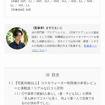
【年齢】10代：2人 ／ 20代：13人 ／ 30代：24人 ／ 40代：8人 ／ 50代：
3人 ／ 70代：1人
【対象地域】全国
《監修者》ますだえいじ
水の専門家「アクアソムリエ」（日本アクアソムリエ協会
認定）として活動。40機種以上のウォーターサーバーを使
用した経験を活かし、当サイトでは水の味・硬度・ミネラ
ルの知識から目的別の選び方まで監修する。
監修者ペー
ジはこちら
目次
【写真30枚以上】コスモウォーター利用者の本音レビュ
ーと体験談！リアルな口コミ評判
①千葉県で家族5人暮らし（妻・子ども3人）の男性
「音も静かでコスパも良く、何より妻一人で交換でき
るのが決め手でした」