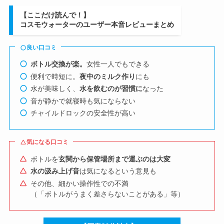
【ここだけ読んで！】
コスモウォーターのユーザー本音レビューまとめ
良い口コミ
ボトル交換が楽。
女性一人でもできる
便利で時短に。
夜中のミルク作り
にも
水が美味しく、
水を飲むのが習慣に
なった
音が静かで就寝時も気にならない
チャイルドロックの安全性が高い
気になる口コミ
ボトルを
玄関から保管場所まで運ぶのは大変
水の汲み上げ音
は気になるという意見も
その他、細かい操作性での不満
（「ボトルがうまく差さらないことがある」等）