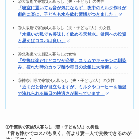
②大阪府で家族3人暮らし（夫・子ども）の男性
「寝室に置いても音が気にならず、夜中のミルク作りが
劇的に楽に。子どもも水を飲む習慣がつきました」
③大阪府で家族4人暮らし（夫・子ども2人）の女性
「水嫌いの私でも美味しく飲める天然水。健康への投資
と思えばコスパは良い」
④北海道で夫婦2人暮らしの女性
「交換は楽だけどコツが必要。スリムでキッチンに馴染
み、疲れた時のカップ麺や毎日の炊飯に大活躍」
⑤神奈川県で家族4人暮らし（夫・子ども2人）の女性
「近くだと音が目立ちますが、ミルクやコーヒーを適温
で淹れられる毎日の快適さが勝っています」
①千葉県で家族5人暮らし（妻・子ども3人）の男性
「音も静かでコスパも良く、何より妻一人で交換できるのが