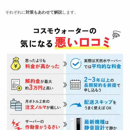
め、持ちにくい約24kgを持ち上げて歩くことは少し大変です。
これまでは
喉が渇いてもつい後回しにしてしまったり、冷たい
水が欲しくても冷蔵庫に入っていない…
ということが多々あり
サーバーレンタル代はかかっておらず、
１月に２本で、
4000円
それぞれに
対策もあわせて解説
します。
お手入れや掃除で面倒な点はある？
ました。
くらい
です。
しかし、サーバーがあることでいつでも冷水・温水がすぐに使
お手入れはとても簡単で、面倒だと感じることはありません。
サーバーは定期的に交換時期が来たら無料で交換
でき、そこが
えるため、
朝起きたときや食事の準備中、在宅ワークの合間な
良いと思っています。
ど、こまめに水分補給をするようになりました。
基本的には背面のフィルターと、ノズル部分や受け皿を定期的
使用後のボトルはペットボトルゴミとして捨てられる
に拭いたり洗ったりする程度です。
4000円水を買うと思うと高く感じますが、水筒に水を入れて外
一番良かったのは、
その結果として体調が整ってきた
ことで
出することが多く、
外でお茶やジュースを買うことを考えると
不満な点はある？
す。
毎日の家事の中で無理なく取り入れられるレベルなので、忙し
安いのではないか
と感じています。
肌の調子が良くなったり、疲れにくくなったのを実感していま
い家庭でも負担はほとんどありません。
不満な点はある？
す。
今使っているサーバーに不満は特にありません
が、強いて言う
生活全体が快適になりました。
なら水を飲む際に紙コップを使用しているため、
水を出すのに
水ボトルの重さは改善してほしい点
です(高齢者や女性に対して
紙コップでレバーを押す際、コップが変形してしまう
のが気に
もう少し持ちやすくするとか)。
なります。
1日の中でどんなふうに使ってる？
また、
料金についても「いくつ以上でまとめ割り」とかがあれ
ばいいな
、と思います。
水を出すボタンが別に付いていて、押している間だけ出るかも
冷蔵庫で水出ししている緑茶のボトル
や、昼食後のコーヒーを
しくはワンタッチでON・OFFが切り替えられるようになって
ボトルは1番改善してほしいところではあります。
作る際に、
コーヒーメーカー
に使用しています。
いれば、コップを注ぎ口の下に置いてボタンを押すだけでよく
なるので良いと思います。
現状、
ボトルの上側に取手などがなく
(ボトルの下側にはありま
出かける際には水筒やマイボトルにそのまま給水しています。
す)、パツパツの段ボールから取り出しづらく、さらに取り出し
料理では、ご飯を炊くとき、お味噌汁を作る際にも使用してい
また、紙コップホルダーがサーバーに標準で備わっていると良
たあとも持ち上げにくいです。
ます。
いと思いました。
疲れて限界の時にお湯を沸かさず、そのままカップ麺に熱湯を
使い終わるとボトルは勝手に縮む
サーバーの「音」については？