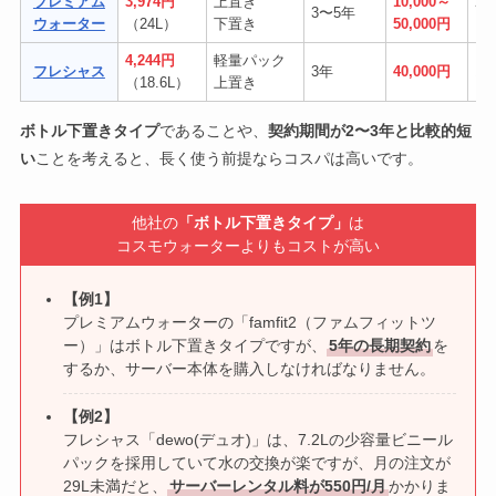
プレミアム
3,974円
上置き
10,000～
24
3〜5年
ウォーター
（24L）
下置き
50,000円
（
4,244円
軽量パック
フレシャス
3年
40,000円
18
（18.6L）
上置き
ボトル下置きタイプ
であることや、
契約期間が2〜3年と比較的短
い
ことを考えると、長く使う前提ならコスパは高いです。
他社の
「ボトル下置きタイプ」
は
コスモウォーターよりもコストが高い
【例1】
プレミアムウォーターの「famfit2（ファムフィットツ
ー）」はボトル下置きタイプですが、
5年の長期契約
を
するか、サーバー本体を購入しなければなりません。
【例2】
フレシャス「dewo(デュオ)」は、7.2Lの少容量ビニール
パックを採用していて水の交換が楽ですが、月の注文が
29L未満だと、
サーバーレンタル料が550円/月
かかりま