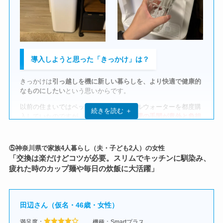
い
と感じています。
導入してみて、生活はどう変わった？
数あるサーバーから、コスモウォーターを選んだ理
家族全体の生活リズムに、
「水を飲む」という習慣ができまし
由は？
た。
導入しようと思った「きっかけ」は？
たとえば私は、寝る前や朝起きた直後に白湯を飲む習慣がで
1番の決めた理由は、
ずばり天然水かどうか
です。
サーバーの設置についてはどうだった？
きっかけは
引っ越しを機に新しい暮らしを、より快適で健康的
き、
体を内側から整える時間を取れる
ようになりました。
シンプルで大きくない、使いやすさもあるウォーターサーバー
なものにしたい
という思いからです。
子どもたちも自分でお水を入れて飲む
ようになり、まるでドリ
を比較しました。
コスモウォーターのウォーターサーバーは佐川急便で配送され
以前の住まいではペットボトルのミネラルウォーターを都度購
ンクバーのような感覚で楽しんでくれています。
てきました。
続きを読む ＋
水道水を濾過して使うタイプは職場で使っていますが、おいし
入していたのですが、
買い出しやゴミ処理の手間が意外と負担
また、冬場にお酒を飲む際、お湯割りを作るのもとても簡単に
くなく
、主人の会社ではロフェオを使っていますが、ボトルの
になっていた
ことがかなり悩みでした。
特に
配達員が設置するなどのサポートはなかった
ので、自力で
なり、家事の合間のリラックスタイムにも役立っています。
置き場に困ると言っていたので、それも比較材料となりまし
段ボールを寝室まで運んで設置しました。
新居ではキッチンも広くなり、ウォーターサーバーを置く場所
た。
⑤神奈川県で家族4人暮らし（夫・子ども2人）の女性
何より、温水・冷水がすぐ使えるという利便性が、日常のあら
が確保できたので、導入するなら今しかない！と思い、契約し
設置作業自体は簡単で特に困ることはありませんでした
が、部
「交換は楽だけどコツが必要。スリムでキッチンに馴染み、
ゆる場面に小さな快適さを与えてくれるようになりました。
また、ロフェオはサニクリーンさんが持ってくるイメージなの
ました。
屋が狭いので動線の確保が難しかったです。
疲れた時のカップ麺や毎日の炊飯に大活躍」
で、平日共働きだと受け取りもしにくいだろうと考えました。
スリムタイプを選択したので、何とか生活動線に影響がない程
1日の中でどんなふうに使ってる？
度のスペースを確保することができました。
サーバーの設置した日の感想は？
シンプルなデザインで、カラーも無難にホワイトにしたので、
乳児を育てていた時期は、
粉ミルクを作るたびにサーバーを使
田辺さん（仮名・46歳・女性）
インテリアにも良く馴染んで満足
でした。
っていました。
我が家は黒を選びましたが、本当にウォーターサーバー感があ
満足度：
機種：Smartプラス