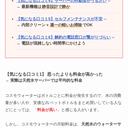
【気になる口コミ4】サーバーの作動音がうるさい
お手入れや掃除で面倒な点はある？
もう少しガイドがしっかりしていてスムーズに設置できるよう
きています。
→ 最新機種は
静音設計で静か
ボトル交換については？
になれば、さらに使いやすいと思います。
夜は、
夫がソーダストリームのボトルにウォーターサーバーの
まだ、お手入れはしていないのでなんとも言えませんが、中も
給水時の音の大きさもかなり大きく気になってしまう
ので、も
【気になる口コミ5】セルフメンテナンスが不安
水を入れて炭酸水を作ってお酒とレモン汁等と割って飲んでい
サーバの足元のバケツにボトルをセットして押し込むだけなの
本当にスッキリ余分なものがないので、
お手入れしやすそうだ
う少し静かになるよう改善されたら嬉しいなと思います。
→ 内部クリーン＋
週一の軽いお掃除
でOK
ます。
で、
重たいボトルをサーバの上まで持ち上げる必要がなく、非
なという印象
です。
力な妻でも自力交換ができるようになった
ので気に入っていま
夜寝る前にも、家族全員コップ一杯飲んでいます。
サーバーの「音」については？
水受けはよく拭いていますが、網の部分のみ取れるので、掃除
す。
【気になる口コミ6】解約の電話窓口が繋がりづらい
夜中も喉が渇いたら水分補給でさっと一杯飲んでいます。
しやすいです。
→ 電話が混雑しない時間帯にかけよう
ボトルは約12キロあるので重さは感じますが、ボトル底面にグ
使用した後は
必ず給水の音？がします。
リップも付いているため交換に苦労することはありません。
これが意外と大きい音で、テレビや生活音がしている時でも、
交換した後のボトルにコップ２杯分ほどの水が残ってしまうの
気になってしまいます。
が気になります
が、無駄にしないようにコップに注いで飲み干
すようにしています。
静かに過ごしている時や寝ている時にはさらに大きく聞こえま
【気になる口コミ1】 思ったよりも料金が高かった
す。
→ 実際は天然水サーバーでは平均的な料金
お手入れや掃除で面倒な点はある？
唯一改善して欲しい点
かなとも思います。
コスモウォーターはボトルごとに料金が発生するので、水の消費
サーバーのお手入れはふきんで軽く拭き上げたり、掃除機でほ
ボトル交換については？
こりを吸ったりする程度なので負担に感じることはありませ
量が多い人や、安価な2Lペットボトルをまとめ買いしている人な
ん。
どにとっては、「
料金が高い
」と感じる人がいます。
足元ボトル交換なので、楽だとは思います。
内部の清掃はサーバーが自動的に行なってくれるので、利用者
作業にほとんど手間は感じませんが、
やっぱり女性には重たい
不満な点はある？
が意識することは特になく
、面倒な手間はありませんでした。
しかし、コスモウォーターの月額料金は、
天然水のウォーターサ
なと感じてしまう
ので、交換する際は少し大変だなと思いま