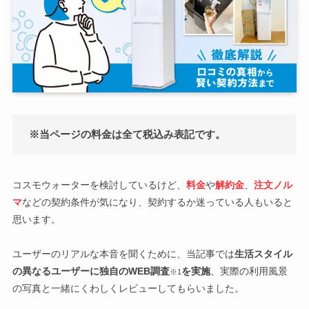
※当ページの料金は全て税込み表記です。
コスモウォーターを検討しているけど、
料金
や
解約金
、
注文ノル
マ
などの契約条件が気になり、契約するか迷っている人もいると
思います。
ユーザーのリアルな本音を聞くために、当記事では
生活スタイル
の異なるユーザーに独自のWEB調査
を実施
、実際の利用風景
※1
の写真と一緒にくわしくレビューしてもらいました。