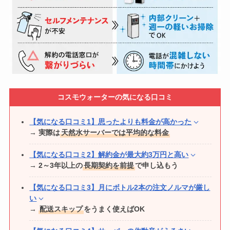
注げる時に一番便利だなと感じています。
導入してみて、生活はどう変わった？
子供達がお昼寝してる時も、リビングで夜ゆっくり過ごしてい
る時も、夜中にふと目が覚めたときも…
とにかく全く音が気に
一番変わったことは、
気軽に水分補給できるのでマメに水分を
なりません。
摂る習慣がつきました。
主人もびっくりしていました。
一番良かったことは、授乳期はミルクに頼っていたので
素早く
たまにボトルが凹む音は大きいですが、一瞬なのでそこまで気
適温のミルクを用意できて育児のストレスを軽減できた
と思い
になりません。
ます。
コスモウォーターの気になる口コミ
ボトル交換については？
ミルクを作らなくなってからも、子どもが自分で水を入れて飲
んだりウォーターサーバーが生活の一部となっています。
【気になる口コミ1】思ったよりも料金が高かった
足元で変えられるので、女性でも意外と簡単に変えられます。
コーヒー
をハンドドリップで淹れる時も、ウォーターサーバー
→ 実際は
天然水サーバーでは平均的な料金
のお湯を使うと温度が一定で味も一定なので
上手く淹れられる
ただやはりお水なので
重いのは重い
です！
ようになりました。
不満な点はある？
サーバーの「音」については？
【気になる口コミ2】解約金が最大約3万円と高い
ボトル二本がひとくくり（一個の段ボール）でくるので、家に
→ 2～3年以上の
長期契約を前提
で申し込もう
入れるのが大変なのと、入っている段ボールが意外とパツパツ
1日の中でどんなふうに使ってる？
現在使っているウォーターサーバーは下置きタイプで、重たい
寝室に置いていますが、
就寝中にサーバーから出る音は全く気
に入っているので、そこは少し取り出しにくいかなと感じま
ボトルを持ち上げずに交換できる点はとても助かっています。
になりません。
す。
【気になる口コミ3】月にボトル2本の注文ノルマが厳し
全員、朝起きて冷たい水をまず一杯飲みます。
い
しかし、
ボトルを収納部分にセットする際、差し込み口にうま
たまに水を汲み上げる際の給水音や「
ブーン
」というモーター
ウォーターサーバーの上部までは持ち上げなくて済むのでその
そして日中、紅茶やコーヒーを淹れる時にお湯を利用します。
くはまらず何度かやり直すことがある点
は改善されたら嬉しい
→
配送スキップ
をうまく使えばOK
音がしますが、
ボリュームはそれほど大きくないのでストレス
点は本当に助かります。
なと思います。
ウォーターサーバーの近くに紙コップを置いているので、
子ど
には感じていません。
もは日中、喉が渇いたら自分で水を飲んでマメに水分補給がで