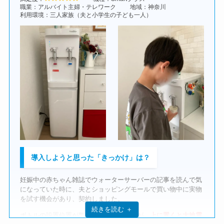
まりなく、場所も色々変えられるし、なんと言ってもスッキリ
いまは子どもたちも大きくなり、朝起きてすぐに、
自分でウォ
職業：アルバイト主婦・テレワーク
地域：神奈川
しているので、
ソファの隙間や家具のほんの隙間にぴったり合
費用についてはどう思う？
利用環境：三人家族（夫と小学生の子ども一人）
ーターサーバーからお水をコップに入れるのが日課
になってい
うことに感動
しました！
ます。
我が家では大体1ヶ月にボトル1本（12リットル）を消費してお
設置もあまり時間かからず、飲むまでに少し時間はかかりまし
料理や
インスタント食品を作る際には熱湯がすぐに使える
ので
り、オプションの安心サービス料や電気代を入れると
月々約
たが、子供達と感動していました！
重宝していますし、夜寝る前や起きた後に白湯を飲む習慣がで
2,500円
かかっています。
きたのも、このサーバーのおかげです。
ちなみに水嫌いの私の一口目の感想は、
これだったら飲め
スーパーなどでミネラルウォーターを箱買いすると、一般的な
る！！！なめらか！
でした！
温水と冷水を混ぜて自分好みの温度に調整できるのは、細かい
ブランドのもので12リットル分が約600円〜700円程度なので、
ですが嬉しい機能です。
サーバーの方が割高感はありコストパフォーマンスは良くあり
費用についてはどう思う？
ません。
数あるサーバーから、コスモウォーターを選んだ理
由は？
しかし、
清潔な冷水やお湯がいつでも飲める利便性と、非常時
月に2本あればいいよね、と最初決めましたが、結局、家族全
の備蓄水にもなるという安心感
もあり、必要な出費として考え
員コスモウォーターが大好きになり、
2本じゃ足りなくなって4
ています。
本は必要
になりました。笑
ウォーターサーバーはメーカーも種類もたくさんあり、何が良
いのかがわからず選ぶのが大変でした。
ペットボトル買うよりおそらく高くついてます
が、上質な水を
導入しようと思った「きっかけ」は？
体内に取り入れていることを考えると
コスパはとてもいいんじ
デザインがシンプルでコンパクト
なこと、
サーバーレンタル
ゃないか
と思います。
が無料
なこと、
料金が安い
ことを重視して、自分に合ったウ
ォーターサーバーを探しました。
妊娠中の赤ちゃん雑誌でウォーターサーバーの記事を読んで気
それに不足分も頼んだら早くきますし、子育てママさんは配達
になっていた時に、夫とショッピングモールで買い物中に実物
はとても利便性がある気がします！
その中で、一番自分の条件に合っていて、気に入ったコスモウ
を試す機会があり、契約しました。
ォーターに決めて契約しました。
続きを読む ＋
ボトルの設置位置が気になっていましたが、
上に置くと大地震
使用後のボトルはペットボトルゴミとして捨てられる（右）
Locca
のウォーターサーバーも同じように気になっていたので