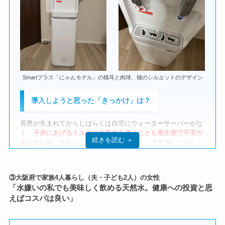
Smartプラス「にゃんモデル」の猫耳と肉球、猫のシルエットのデザイン
導入しようと思った「きっかけ」は？
コスモウォーターでミルクを作っている様子
長男が生まれてからしばらくは自宅にウォーターサーバーがな
く、
子供にあげるミルクに水道水を使うことも衛生面で不安が
続きを読む ＋
あった
ため、市販のミネラルウォーターを一度煮沸してからミ
数あるサーバーから、コスモウォーターを選んだ理
ルクを溶かして調乳していました。
由は？
頻繁に消費するものですので、スーパーやディスカウントスト
アでミネラルウォーターを箱買いして持ち帰る手間もありまし
③大阪府で家族4人暮らし（夫・子ども2人）の女性
以前使用していた機種や会社などで使用していた他社のサーバ
たし、自宅も決して広くはないため保管場所にも困っていまし
「水嫌いの私でも美味しく飲める天然水。健康への投資と思
ーでは、
水ボトルを本体上部にセットするタイプが多く、交換
た。
時に持ち上げるのが大変
だと感じていました。
えばコスパは良い」
また、
湯沸かしにも時間がかかる
ため、急いでミルクをあげた
一方、コスモウォーターのsmartプラスNextは足元でのボトル
い場合に不便さを感じていました。
交換式で、
妻でも楽に交換できそうだと感じたのが大きなポイ