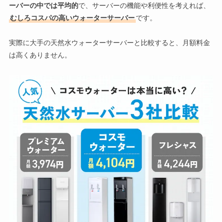
ーバーの中では平均的
で、サーバーの機能や利便性を考えれば、
す。
電化製品なので仕方ないですが、
音が出ること
は一番気になり
むしろコスパの高いウォーターサーバー
です。
ます。
ボトルが届いた後に移動させるのは重たすぎるので、夫にお願
保温、保冷機能を高めてもっと静かな時間が長く続けば良いの
いしています。
になと思うことがあります。
実際に大手の天然水ウォーターサーバーと比較すると、月額料金
お手入れや掃除で面倒な点はある？
は高くありません。
夏場は特に、
ウォーターサーバーのまわりの温度が高く部屋の
隅が暑い
です。
これも気になっています。
水受けの部分のパーツに汚れやほこりが溜まりやすく、
割とす
（
※注意
：
家具や壁との距離
が近いと、排熱がうまくいかずに
熱く
ぐ汚れてしまいます。
なったり
、
音が大きくなったり
します。設置の際は、家具や壁との
ですが2つのパーツに分かれていて取り外せるので、そのまま
距離に注意しましょう）
洗うことができます。
衛生面上仕方ないですが、水が届く時の段ボールを処分するの
気になった時にこまめに洗えるので、お手入れが楽でとてもい
も毎回手間だと感じています。破れにくいビニールなど、もう
いです。
少し簡易的になったら良いのになと思うことがあります。
サーバーの「音」については？
ダイニングテーブルの近くにウォーターサーバーを置いている
ので、
手軽な反面、音は気になります。
特に水が減ってくるとボトルを圧縮するので、その音が目立ち
ます。