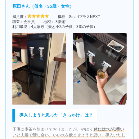
ント
です。
原田さん（仮名・35歳・女性）
そんな時に他社のウォーターサーバーのチラシを見たことが、
導入しようと考えるきっかけになりました。
また、
チャイルドロックが物理キー式というのも安心感があり
満足度：
機種：SmartプラスNEXT
ました。
職業：会社員
地域：大阪府
利用環境：4人家族（夫と小2の子供、3歳の子供）
以前の機種では、子どもが簡単にロックを解除してしまうこと
がありましたが、この機種ではキーを抜いておけば完全にロッ
クされるため、誤操作による熱湯事故のリスクが格段に下がる
と感じました。
コスモウォーターは「ボトル下置き」＆「スライド式」で楽
導入しようと思った「きっかけ」は？
数あるサーバーから、コスモウォーターを選んだ理
子供に麦茶を飲ませておりましたが、やはり
体には水が1番い
コスモウォーターはボトル下置きタイプのため、交換が楽（左）
由は？
チャイルドロックはキーを外し「完全ロック」をかけることが可能（右）
いと夫婦で話し合い、いい水を飲ませようと思い、導入いたし