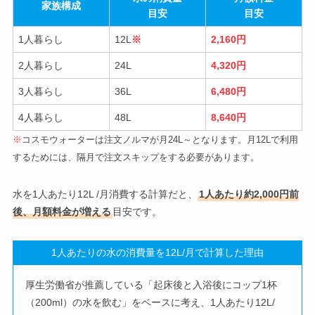
家族構成
目安
目安
1人暮らし
12L
※
2,160円
2人暮らし
24L
4,320円
3人暮らし
36L
6,480円
4人暮らし
48L
8,640円
※
コスモウォーターは注文ノルマが月24L～となります。月12Lで利用
するためには、隔月で注文スキップをする必要があります。
水を1人あたり12L /月消費する計算だと、
1人あたり約2,000円前
後、月額料金が増える
目安です。
1人あたりの水の消費量を12L/月で計算した理由
厚生労働省が推薦している「起床後と入浴後にコップ1杯
（200ml）の水を飲む」をベースに考え、1人あたり12L/