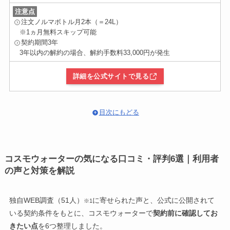
以前使っていた機種は劣化もあってか「ブーン」という作動音
す。
また、
水嫌いの私も飲めるようになり
、積極的に水を取り入れ
が気になるようになっていましたが、
SmartプラスNextに変更
注意点
ボトルを回収するタイプのサーバーは、
使い終わったボトルを
られるようになり、喉が渇き切る前に水を飲めるように意識す
1日の中でどんなふうに使ってる？
ペットボトルの水を購入していた時よりは高くなったなと感じ
してからは非常に静か
です。
玄関前にゴロゴロ置いているおうちを見かけて
やめました。
注文ノルマボトル月2本（＝24L）
ることができるようになりました。
ますが、サーバーからそのまま冷たい水もお湯も出せる便利さ
※1ヵ月無料スキップ可能
夜、近くで寝ている時も動作音はほとんど気にならず、静かな
一方
コスモウォーター
は、
水が減ってくるとボトルを圧縮して
に慣れてしまってからは、十分満足だと思います。
子供達も水を喜んで飲んでいます。
子供が乳児の頃は、寝室で寝かせながら夜中にミルクをあげる
契約期間3年
リビングでも快適に過ごせます。
音に敏感な方にもおすすめで
いき、ペットボトルゴミに出せる上、ゴミ袋の中でかさばらな
天然水だからこそ、子供達へも安心して飲ませてあげれると感
際にウォーターサーバーのお湯を使って、その場で調乳をして
3年以内の解約の場合、解約手数料33,000円が発生
きる静音性です。
い
のが良いと思えました。
じています。
いました。
また、
ボトルは上に設置するタイプの方が停電時にも使える
と
詳細を公式サイトで見る
キッチンまで足を運ぶ手間がなく、非常に便利に使っていまし
ボトル交換については？
1日の中でどんなふうに使ってる？
いう情報があったので、最初はそちらを考えていたのですが、
た。
本体下部に設置した方が安定して大地震の時に倒れない
という
ボトル交換自体は、足元ボトルに変えてからは苦だと感じるこ
また今は、家族全員が
煮沸していない水道水を飲むのに抵抗が
アドバイスをいただいて、コスモウォーターが良いのではない
朝起きて白湯や水を飲むことから始まります。
とはありません。
目次にもどる
あり
、普段から習慣的にミネラルウォーターを愛飲しているた
かと思いました。
ウォーターサーバーの水は主に飲料水として我が家では取り入
め、冷たい水が飲みたい時や薬を飲む際にウォーターサーバー
以前使用していた機種では、サーバー上部に約12kgの水ボトル
れております。
の冷水を使っています。
サーバーの設置した日の感想は？
をセットする必要があった
ので、毎回少し気合を入れていまし
また、
お茶漬け
や、
カップスープ
などにも使ったりします。
た。
炭酸水の水
もウォーターサーバーの水を使用しております。
ですが今はその必要もありません。
コスモウォーターの気になる口コミ・評判6選｜利用者
実はこのコスモウォーターは二台目で、一台目は古いタイプの
使い終わるとボトルは勝手に縮む
ものを使っていました。
の声と対策を解説
職場や学校、保育園に持っていく水筒の中身もウォーターサー
1番大変なのは、届いた水ボトルのストックを玄関から運び入
バーの水を持っていくようにしています。
れる時です。
古いタイプのサーバーと比べると、このサーバーは
色やデザイ
導入してみて、生活はどう変わった？
私は毎月2本の水ボトルを購入しますが、荷物を固定するバン
ンもよく、サーバーの大きさも小さく圧迫感がない
のが良いと
独自WEB調査（51人）
に寄せられた声と、公式に公開されて
※1
ドで2つ分の水ボトルが結束されて送られてきます。
思います。
ウォーターサーバーを導入して一番変わったことは、
「水を飲
いる契約条件をもとに、コスモウォーターで
契約前に確認してお
む習慣」が自然と身についた
ことです。
急いで家の中に入れたい場合は、結束をほどかず運び入れるた
きたい点
を6つ整理しました。
費用についてはどう思う？