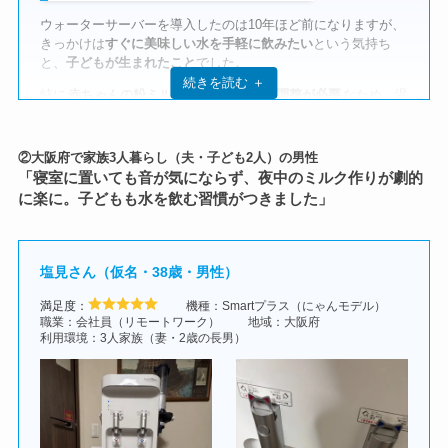
ウォーターサーバーを導入したのは10年ほど前になりますが、
きっかけは
すぐに美味しい水を手軽に飲みたい
という気持ち
と、
子どもが生まれたこと
でした。
続きを読む ＋
特に
赤ちゃんの粉ミルクを作る際、温度調整が必要
なため、温
水と冷水を使い分けられるウォーターサーバーは非常に魅力的
でした。
②大阪府で家族3人暮らし（夫・子ども2人）の男性
また、
料理やカップ麺、お酒の割材
としても使えるため、家庭
「寝室に置いても音が気にならず、夜中のミルク作りが劇的
内での活用シーンが多いことに気づき、「これは便利かもしれ
に楽に。子どもも水を飲む習慣がつきました」
ない」と導入を決意しました。
家族全体の生活の質を上げるアイテムとして期待が高まりまし
た。
塩見さん（仮名・38歳・男性）
満足度：
機種：Smartプラス（にゃんモデル）
職業：会社員（リモートワーク）
地域：大阪府
利用環境：3人家族（妻・2歳の長男）